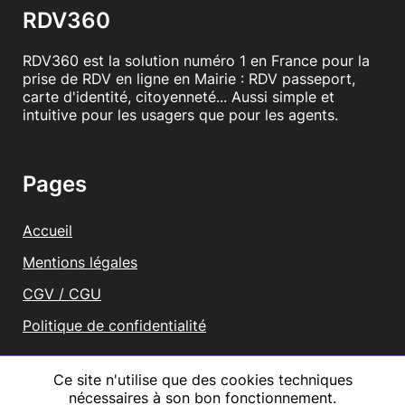
RDV360
RDV360 est la solution numéro 1 en France pour la
prise de RDV en ligne en Mairie : RDV passeport,
carte d'identité, citoyenneté... Aussi simple et
intuitive pour les usagers que pour les agents.
Pages
Accueil
Mentions légales
CGV / CGU
Politique de confidentialité
Vous représentez une mairie ?
Ce site n'utilise que des cookies techniques
nécessaires à son bon fonctionnement.