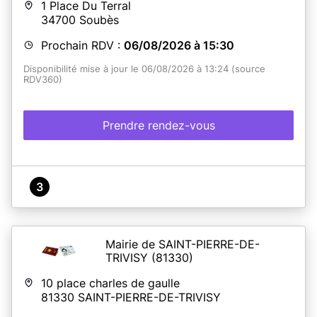
1 Place Du Terral
le site ANTS (en cliquant sur le lien suivant) à défaut
34700
Soubès
vous pouvez compléter un cerfa que vous trouverez en
Mairie.
Prochain RDV :
06/08/2026 à 15:30
Disponibilité mise à jour le 06/08/2026 à 13:24 (source
En savoir plus
RDV360)
Prendre rendez-vous
3
Mairie de SAINT-PIERRE-DE-
TRIVISY
(81330)
10 place charles de gaulle
81330
SAINT-PIERRE-DE-TRIVISY