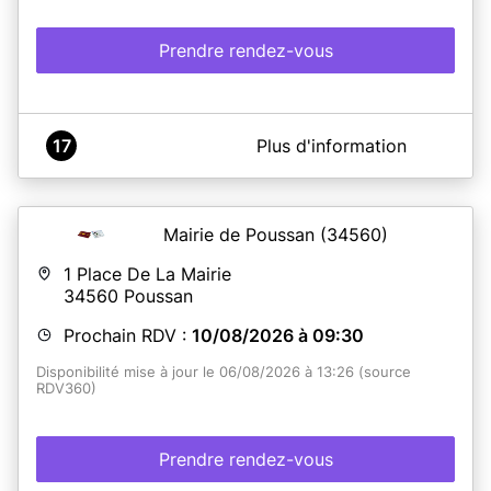
Prendre rendez-vous
A propos de Mairie de POPIAN
17
Plus d'information
Mairie située au rez-de-chaussée du château.
Mairie de Poussan
(34560)
En savoir plus
1 Place De La Mairie
34560
Poussan
Prochain RDV :
10/08/2026 à 09:30
Disponibilité mise à jour le 06/08/2026 à 13:26 (source
RDV360)
Prendre rendez-vous