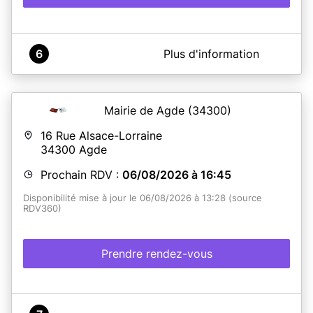
A propos de Mairie Le Crès
6
Plus d'information
La Mairie du Crès vous propose dès à présent un
nouveau service, qui vous permettra de réaliser vos
différentes demandes de cartes nationales d’identité et
de passeports.
Mairie de Agde
(34300)
Ouvert tous les jours du lundi au vendredi de 9h à 12h et
de 14h à 17h, nous vous accueillerons sur rendez-vous
16 Rue Alsace-Lorraine
préalablement attribué via notre site internet
34300
Agde
(www.lecres.fr).
Prochain RDV :
06/08/2026 à 16:45
En savoir plus
Disponibilité mise à jour le 06/08/2026 à 13:28 (source
RDV360)
Prendre rendez-vous