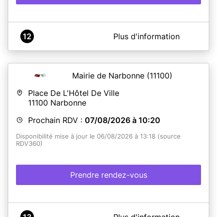
A propos de Mairie de MIREPOIX
12
Plus d'information
Service CNI - PASSEPORT de la Mairie de MIREPOIX
Mairie de Narbonne
(11100)
En savoir plus
Place De L'Hôtel De Ville
11100
Narbonne
Prochain RDV :
07/08/2026 à 10:20
Disponibilité mise à jour le 06/08/2026 à 13:18 (source
RDV360)
Prendre rendez-vous
A propos de Mairie Narbonne
13
Plus d'information