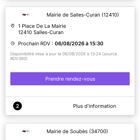
Mairie de Salles-Curan
(12410)
1 Place De La Mairie
12410
Salles-Curan
Prochain RDV :
06/08/2026 à 15:30
Disponibilité mise à jour le 06/08/2026 à 13:24 (source
RDV360)
Prendre rendez-vous
A propos de COMMUNE DE SALLES CURAN
2
Plus d'information
Pour un gain de temps et plus de facilité, prenez rendez-
vous en ligne Attention pour les majeurs disposant d'une
Carte d'identité délivrée après 2014 la validité est de 15
ans (en France)- Pour les mineurs la validité est de 10
Mairie de Soubès
(34700)
ans qu'elle que soit la date de délivrance. Il est
recommandé d'effectuer une pré-demande en ligne sur