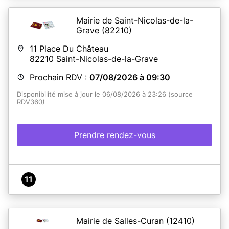
ATTENTION : AUCUNE REMISE NE SERA EFFECTUÉE LE
MARDI APRES-MIDI NI LE JEUDI TOUTE LA JOURNÉE
Mairie de Saint-Nicolas-de-la-
Grave
(82210)
ATTENTION !
Il est impératif d'imprimer toutes les
pièces à fournir
avant
le RDV en Mairie. Si votre dossier
11 Place Du Château
n'est pas complet , nous ne pourrons pas traiter votre
82210
Saint-Nicolas-de-la-Grave
demande lors de votre rendez-vous.
Le récapitulatif de
la pré-demande ANTS doit être
IMPERATIVEMENT
Prochain RDV :
07/08/2026 à 09:30
imprimé
, c'est indispensable au bon déroulement de
ce service. Merci.
Disponibilité mise à jour le 06/08/2026 à 23:26 (source
RDV360)
En savoir plus
Prendre rendez-vous
11
Mairie de Salles-Curan
(12410)