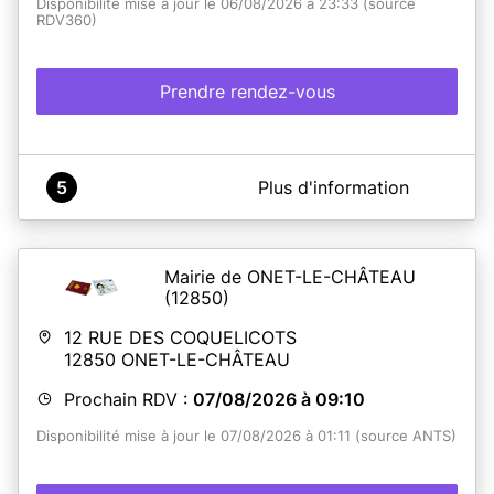
Disponibilité mise à jour le 06/08/2026 à 23:33 (source
RDV360)
Prendre rendez-vous
A propos de Mairie de Monclar de Quercy
5
Plus d'information
Le Service des titres d'identité se situe dans les locaux
de
France Services. 33 avenue du Colonel Raynal,
82230 MONCLAR DE QUERCY.
! Pour les récupérations de titres, veuillez sélectionner
Mairie de ONET-LE-CHÂTEAU
la rubrique "Remise de titres". merci
(12850)
12 RUE DES COQUELICOTS
En savoir plus
12850
ONET-LE-CHÂTEAU
Prochain RDV :
07/08/2026 à 09:10
Disponibilité mise à jour le 07/08/2026 à 01:11 (source ANTS)