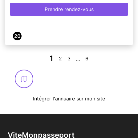
Prendre rendez-vous
20
1
2
3
6
...
Intégrer l'annuaire sur mon site
ViteMonpasseport