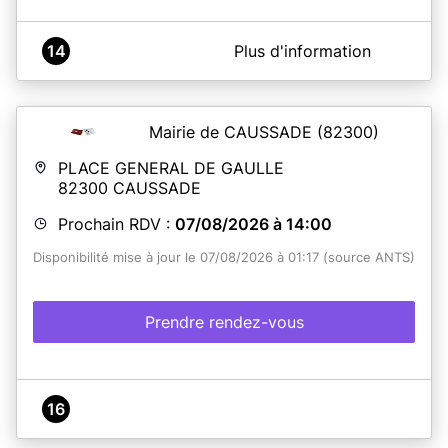
A propos de Mairie de L'HONOR-DE-COS
14
Plus d'information
Notre service CNI-Passeport est désormais prêt à vous
accueillir. Il est inutile de nous contacter par téléphone.
Mairie de CAUSSADE
(82300)
En savoir plus
PLACE GENERAL DE GAULLE
82300
CAUSSADE
Prochain RDV :
07/08/2026 à 14:00
Disponibilité mise à jour le 07/08/2026 à 01:17 (source ANTS)
Prendre rendez-vous
16