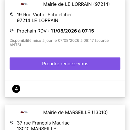
- Déposer vos demandes de titres d'identité,
Mairie de LE LORRAIN
(97214)
- Élaborer vos dossiers de mariages ou pacs,
- Réaliser vos déclarations de naissances et de
19 Rue Victor Schoelcher
reconnaissances,
97214
LE LORRAIN
- Consulter les registres (réservé aux généalogistes).
Prochain RDV :
11/08/2026 à 07:15
Disponibilité mise à jour le 07/08/2026 à 08:47 (source
Mairie de Fort-de-France
ANTS)
Angle Boulevard Général de Gaulle et Rue de la
République
97200 Fort-de-France
Lundi à Vendredi : 7h15-12h30
Prendre rendez-vous
Lundi et Mardi : 14h30 - 15h30
PROXI-MAIRIE de Fort-de-France
Dillon - Angle des rues Salvador Allende et Judes Turiaf
97200 Fort-de-France
4
Lundi au Vendredi : 08h15 - 13h
En savoir plus
Mairie de MARSEILLE
(13010)
37 rue François Mauriac
13010
MARSEILLE