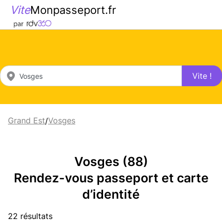
Vite
Monpasseport.fr
Vite !
Grand Est
Vosges
/
Vosges (88)
Rendez-vous passeport et carte
d’identité
22 résultats