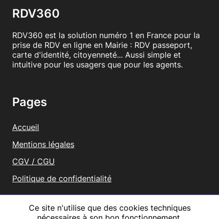
RDV360
RDV360 est la solution numéro 1 en France pour la
prise de RDV en ligne en Mairie : RDV passeport,
carte d'identité, citoyenneté... Aussi simple et
intuitive pour les usagers que pour les agents.
Pages
Accueil
Mentions légales
CGV / CGU
Politique de confidentialité
Vous représentez une mairie ?
Ce site n'utilise que des cookies techniques
nécessaires à son bon fonctionnement.