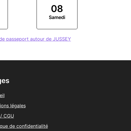
08
Samedi
 de passeport autour de JUSSEY
ges
il
ions légales
/ CGU
ique de confidentialité