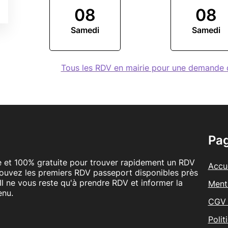
08
08
Samedi
Samedi
Tous les RDV en mairie pour une demande
Pa
le et 100% gratuite pour trouver rapidement un RDV
Accue
rouvez les premiers RDV passeport disponibles près
Il ne vous reste qu'à prendre RDV et informer la
Ment
enu.
CGV 
Polit