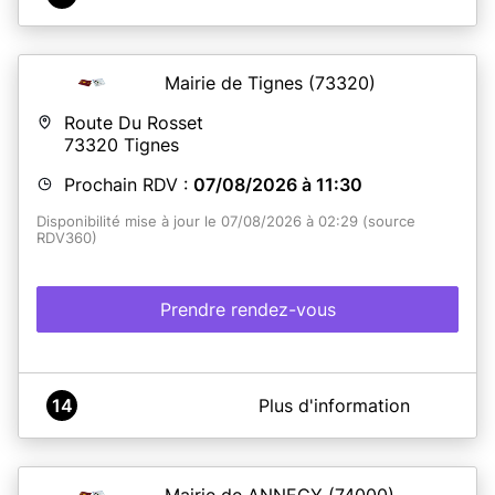
Mairie de Tignes
(73320)
Route Du Rosset
73320
Tignes
Prochain RDV :
07/08/2026 à 11:30
Disponibilité mise à jour le 07/08/2026 à 02:29 (source
RDV360)
Prendre rendez-vous
A propos de Mairie de TIGNES
14
Plus d'information
La Mairie de Tignes PASSEPORTS ET CARTES
D'IDENTITÉ.
Le numéro de pré-demande des titres d’identités vous
sera demandé. La pré-demande des titres d’identités
Mairie de ANNECY
(74000)