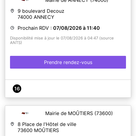
(CNI-Passeport) se fait en ligne sur le site de l’ANTS :
https://passeport.ants.gouv.fr/.
9 boulevard Decouz
74000
ANNECY
En savoir plus
Prochain RDV :
07/08/2026 à 11:40
Disponibilité mise à jour le 07/08/2026 à 04:47 (source
ANTS)
Prendre rendez-vous
16
Mairie de MOÛTIERS
(73600)
8 Place de l'Hôtel de ville
73600
MOÛTIERS