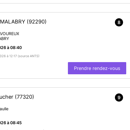
Y-MALABRY
(92290)
8
AVOUREUX
ABRY
026 à 08:40
2026 à 12:17 (source ANTS)
Prendre rendez-vous
aucher
(77320)
9
aulle
026 à 08:45