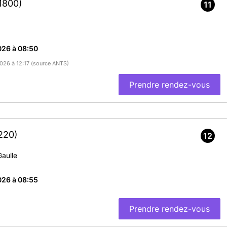
noter le numéro de celle-ci, pour le jour du rendez-vous. La
1800)
11
 validité ou périmée depuis moins de 5 ans.
ie intégrale d'acte de naissance de moins de 3 mois à demander à
dhérente à la dématérialisation :
https://ants.gouv.fr/Les-
026 à 08:50
ion
2026 à 12:17 (source ANTS)
résent le jour du RDV + photocopie
ents autorisant l’utilisation du nom d’usage
Prendre rendez-vous
de - de 3mois
de divorce + photocopie
 justificatif de domicile des 2 parents + photocopies
tuteur OBLIGATOIRE ou attestation autorisation établissement de
220)
12
 nom et adresse
(uniquement facture d'eau, de gaz, d'électricité,
Gaulle
ttestation assurance habitation).
partient de les imprimer.
ation hébergement qui indique la date de début
026 à 08:55
lante au jour du dépôt de la demande de titre,
réalisée dans une
Prendre rendez-vous
enton au sommet du crâne (hors chevelure). Pas de photo de