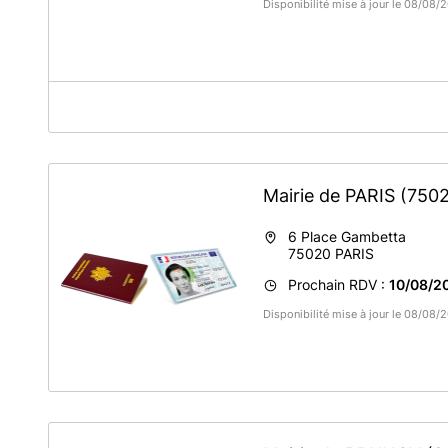
Disponibilité mise à jour le 08/08
A propos de Mairie de La Ferté-Gaucher
BIEN LIRE AVANT DE PRENDRE RDV
NOUS VOUS REMERCIONS D'ARRIVER QUELQUES MINUT
Mairie de PARIS
(750
ENTRAINER LE REPORT DU RDV
N'OUBLIEZ PAS VOTRE PRE DEMANDE
6 Place Gambetta
75020
PARIS
Tous les demandeurs doivent être présents au rendez-
Prochain RDV :
10/08/2
FOURNIR LES ORIGINAUX ET LES PHOTOCOPIES -TOUT
Disponibilité mise à jour le 08/08/
Documents à fournir le jour du rendez-vous
:
renouvellement passeport : Ancien passeport + copie (si
renouvellement CNI : ancienne CNI + copie
. Une prédemande doit être complétée
sur le site de l'A.
prédemande passeport " et/ou "réaliser une prédemande d