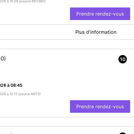
/2026 à 10:28 (source RDV360)
Prendre rendez-vous
Plus d'information
ES AVANT L'HEURE DU RDV, TOUT RETARD POURRA
20)
10
vous (même les enfants)
026 à 08:45
 DOSSIER INCOMPLET SERA REFUSÉ
2026 à 12:17 (source ANTS)
Prendre rendez-vous
 vous possédez une carte d'identité la rapporter en plus)
N.T.S
https://passeport.ants.gouv.fr/
; rubrique "réaliser une
e carte d'identité".