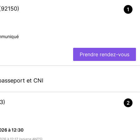
(92150)
1
mmuniqué
Prendre rendez-vous
passeport et CNI
1
3)
2
026 à 12:30
2026 à 12:17 (source ANTS)