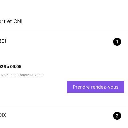
rt et CNI
30)
1
026 à 09:05
/2026 à 15:20 (source RDV360)
Prendre rendez-vous
00)
2