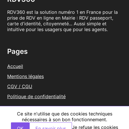
RDV360 est la solution numéro 1 en France pour la
prise de RDV en ligne en Mairie : RDV passeport,
carte d'identité, citoyenneté... Aussi simple et
intuitive pour les usagers que pour les agents.
Pages
Accueil
Mentions légales
CGV / CGU
Politique de confidentialité
Vous représentez une mairie ?
Ce site n'utilise que des cookies techniques
nécessaires à son bon fonctionnement.
Tous droits réservés RDV360
Je refuse les cookies
OK
En savoir plus