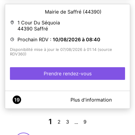
Mairie de Saffré
(44390)
En savoir plus
1 Cour Du Séquoia
44390
Saffré
Prochain RDV :
10/08/2026 à 08:40
Disponibilité mise à jour le 07/08/2026 à 01:14 (source
RDV360)
Prendre rendez-vous
A propos de Mairie de Saffré
19
Plus d'information
Mairie de Saffré - Service Passeports et Cartes
Nationales d'Identité
La mairie n'est pas ouverte pour les rendez-vous de
1
2
3
9
...
remise les samedis 2 et 9 mai 2026 et du 11 juillet au 22
août inclus.