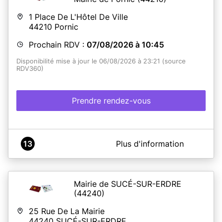
1 Place De L'Hôtel De Ville
44210
Pornic
Prochain RDV :
07/08/2026 à 10:45
Disponibilité mise à jour le 06/08/2026 à 23:21 (source
RDV360)
Prendre rendez-vous
A propos de Mairie de Pornic
13
Plus d'information
L'entrée se fait par la porte principale de l'Hôtel de Ville,
sauf pour les personnes à mobilité réduite
, qui peuvent
entrer par la petite porte pour éviter les marches. Merci
de respecter ce sens de circulation. Le jeudi après 17h et
Mairie de SUCÉ-SUR-ERDRE
le samedi matin, l'entrée se fait par la petite porte pour
(44240)
tous.
25 Rue De La Mairie
Dépôt de dossier (15 minutes) : Le demandeur (majeur
44240
SUCÉ-SUR-ERDRE