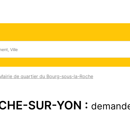
Mairie de quartier du Bourg-sous-la-Roche
ROCHE-SUR-YON :
demande