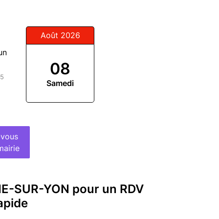
Août 2026
un
08
15
Samedi
-vous
mairie
CHE-SUR-YON pour un RDV
apide