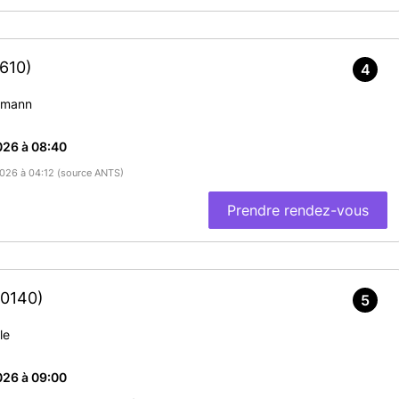
610)
4
smann
026 à 08:40
/2026 à 04:12 (source ANTS)
Prendre rendez-vous
40140)
5
le
026 à 09:00