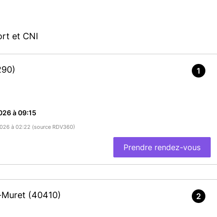
rt et CNI
290)
1
026 à 09:15
/2026 à 02:22 (source RDV360)
Prendre rendez-vous
t-Muret
(40410)
2