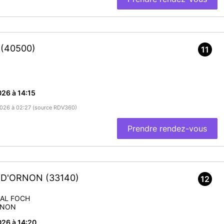
r
(40500)
11
26 à 14:15
/2026 à 02:27 (source RDV360)
Prendre rendez-vous
E-D'ORNON
(33140)
12
HAL FOCH
RNON
26 à 14:20