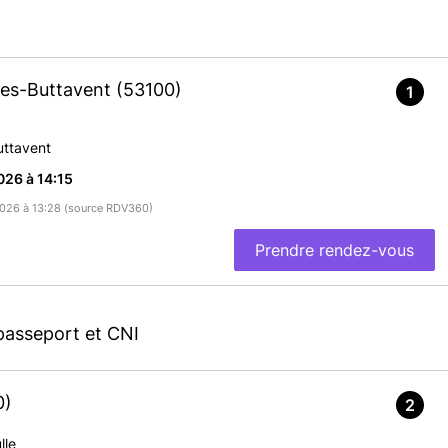
ges-Buttavent
(53100)
1
uttavent
26 à 14:15
/2026 à 13:28 (source RDV360)
Prendre rendez-vous
passeport et CNI
0)
2
lle