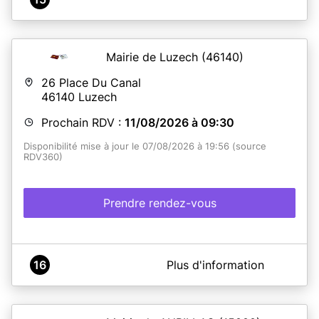
Mairie de Luzech
(46140)
26 Place Du Canal
46140
Luzech
Prochain RDV :
11/08/2026 à 09:30
Disponibilité mise à jour le 07/08/2026 à 19:56 (source
RDV360)
Prendre rendez-vous
A propos de Mairie de Luzech - Service CNI Passeports
16
Plus d'information
Les remises de titres se font tous les jours de 9h à 12h et
de 13h à 16h sans rendez-vous.
ATTENTION : AUCUNE REMISE NE SERA EFFECTUÉE LE
MARDI APRES-MIDI NI LE JEUDI TOUTE LA JOURNÉE