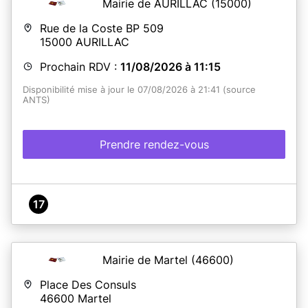
Mairie de AURILLAC
(15000)
ATTENTION !
Il est impératif d'imprimer toutes les
Rue de la Coste BP 509
pièces à fournir
avant
le RDV en Mairie. Si votre dossier
15000
AURILLAC
n'est pas complet , nous ne pourrons pas traiter votre
demande lors de votre rendez-vous.
Le récapitulatif de
Prochain RDV :
11/08/2026 à 11:15
la pré-demande ANTS doit être
IMPERATIVEMENT
imprimé
, c'est indispensable au bon déroulement de
Disponibilité mise à jour le 07/08/2026 à 21:41 (source
ce service. Merci.
ANTS)
Prendre rendez-vous
En savoir plus
17
Mairie de Martel
(46600)
Place Des Consuls
46600
Martel