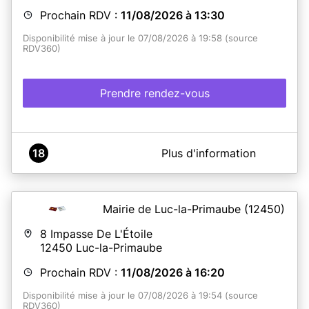
Prochain RDV :
11/08/2026 à 13:30
Disponibilité mise à jour le 07/08/2026 à 19:58 (source
RDV360)
Prendre rendez-vous
A propos de Mairie de MARTEL
18
Plus d'information
Les rendez-vous pour les cartes d'identités et
passeports se font uniquement
les mardi et jeudi de
13h30 à 17h et les mercredi et vendredi de 9h à 12h
Les remises de titre se font sans rendez-vous aux
Mairie de Luc-la-Primaube
(12450)
horaires d'ouverture au public de la Mairie.
8 Impasse De L'Étoile
DANS TOUS LES CAS, VOUS DEVEZ FOURNIR :
12450
Luc-la-Primaube
*Formulaire de pré-demande :
Vous devez effectuer une
pré-demande en ligne sur le site
ants.gouv.fr
et
Prochain RDV :
11/08/2026 à 16:20
l’imprimer
Ou retirer en mairie un formulaire CERFA et le remplir
Disponibilité mise à jour le 07/08/2026 à 19:54 (source
*Photographie d’identité :
1 planche photo entière, en
RDV360)