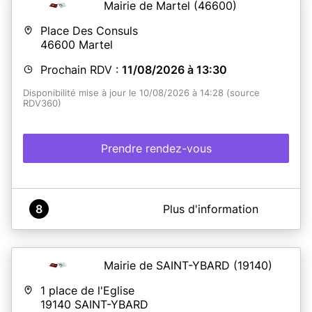
Mairie de Martel
(46600)
Place Des Consuls
46600
Martel
Prochain RDV :
11/08/2026 à 13:30
Disponibilité mise à jour le 10/08/2026 à 14:28 (source
RDV360)
Prendre rendez-vous
A propos de Mairie de MARTEL
8
Plus d'information
Les rendez-vous pour les cartes d'identités et
passeports se font uniquement
les mardi et jeudi de
13h30 à 17h et les mercredi et vendredi de 9h à 12h
Les remises de titre se font sans rendez-vous aux
Mairie de SAINT-YBARD
(19140)
horaires d'ouverture au public de la Mairie.
1 place de l'Eglise
DANS TOUS LES CAS, VOUS DEVEZ FOURNIR :
19140
SAINT-YBARD
*Formulaire de pré-demande :
Vous devez effectuer une