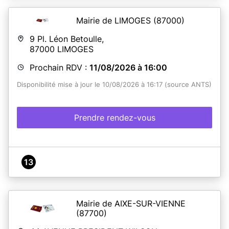
Cas de décès du conjoint
: fournir l’acte de décès (sauf
si mention déjà apposée sur l’ancien titre). Pas le livret de
famille.
Mairie de LIMOGES
(87000)
Cas de changement d’état civil
:
- Adoption, erreur sur la CNI, changement de nom… :
9 Pl. Léon Betoulle,
fournir acte de naissance
87000
LIMOGES
- Mariage : fournir la copie intégrale d’acte de mariage
Prochain RDV :
11/08/2026 à 16:00
Disponibilité mise à jour le 10/08/2026 à 16:17 (source ANTS)
En savoir plus
Prendre rendez-vous
13
Mairie de AIXE-SUR-VIENNE
(87700)