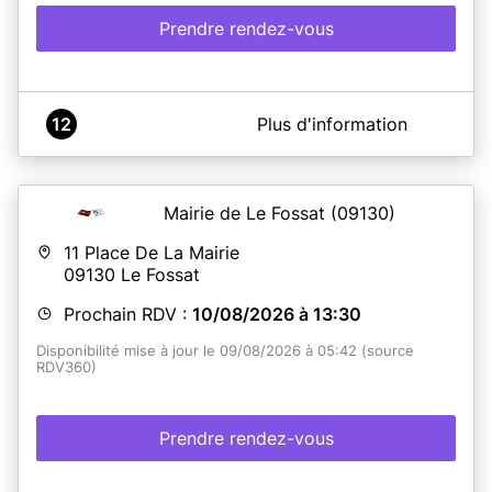
Prendre rendez-vous
A propos de Mairie de Balma
12
Plus d'information
Prenez rendez-vous avec nos services.
Mairie de Le Fossat
(09130)
En savoir plus
11 Place De La Mairie
09130
Le Fossat
Prochain RDV :
10/08/2026 à 13:30
Disponibilité mise à jour le 09/08/2026 à 05:42 (source
RDV360)
Prendre rendez-vous