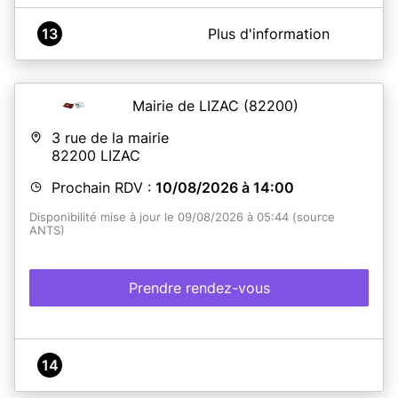
A propos de MAIRIE LE FOSSAT
13
Plus d'information
Bienvenue à la mairie du FOSSAT
Mairie de LIZAC
(82200)
En savoir plus
3 rue de la mairie
82200
LIZAC
Prochain RDV :
10/08/2026 à 14:00
Disponibilité mise à jour le 09/08/2026 à 05:44 (source
ANTS)
Prendre rendez-vous
14