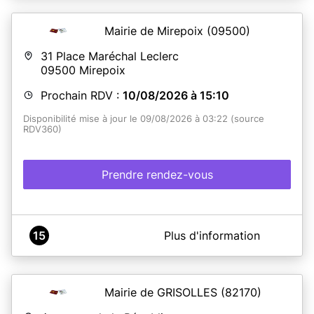
Mairie de Mirepoix
(09500)
31 Place Maréchal Leclerc
09500
Mirepoix
Prochain RDV :
10/08/2026 à 15:10
Disponibilité mise à jour le 09/08/2026 à 03:22 (source
RDV360)
Prendre rendez-vous
A propos de Mairie de MIREPOIX
15
Plus d'information
Service CNI - PASSEPORT de la Mairie de MIREPOIX
Mairie de GRISOLLES
(82170)
En savoir plus