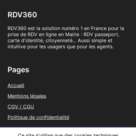
RDV360
RDV360 est la solution numéro 1 en France pour la
prise de RDV en ligne en Mairie : RDV passeport,
carte d'identité, citoyenneté... Aussi simple et
intuitive pour les usagers que pour les agents.
Pages
Accueil
Mentions légales
CGV / CGU
Politique de confidentialité
Vous représentez une mairie ?
Ce site n'utilise que des cookies techniques