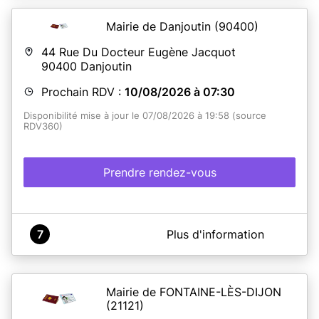
Mairie de Danjoutin
(90400)
44 Rue Du Docteur Eugène Jacquot
90400
Danjoutin
Prochain RDV :
10/08/2026 à 07:30
Disponibilité mise à jour le 07/08/2026 à 19:58 (source
RDV360)
Prendre rendez-vous
A propos de MAIRIE DE DANJOUTIN
7
Plus d'information
Le service de délivrance des titres d'identité est
accessible sur rendez-vous pour le dépôts des dossiers
et sans rendez-vous pour le retrait des titres.
Mairie de FONTAINE-LÈS-DIJON
(21121)