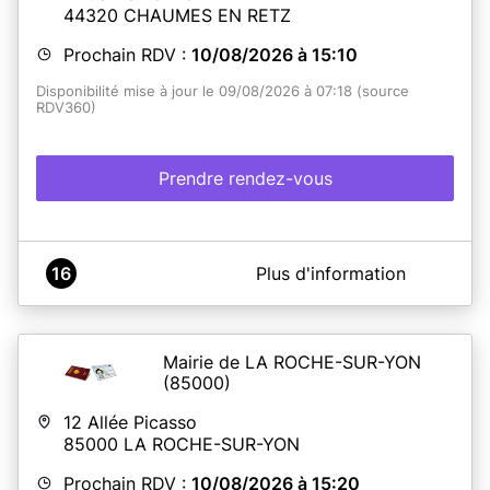
44320
CHAUMES EN RETZ
Prochain RDV :
10/08/2026 à 15:10
Disponibilité mise à jour le 09/08/2026 à 07:18 (source
RDV360)
Prendre rendez-vous
A propos de Mairie de Chaumes-en-Retz
16
Plus d'information
IMPORTANT
:
Les cartes d'identité délivrées entre janvier 2004 et
décembre 2013 sont prolongées automatiquement de 5
ans (sauf pour les mineurs et en cas de changement
Mairie de LA ROCHE-SUR-YON
d'adresse).
(85000)
A VERIFIER AVANT PRISE DE RENDEZ-VOUS
12 Allée Picasso
85000
LA ROCHE-SUR-YON
*Assurez-vous d’avoir un dossier complet (pré-demande
en ligne effectuée sur ANTS ou formulaire papier CERFA
Prochain RDV :
10/08/2026 à 15:20
dûment complété) lors de votre rendez-vous.