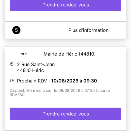
Prendre rendez-vous
A propos de Mairie de Terranjou (site de Martigné)
5
Plus d'information
Pour faire établir un titre d'identité (carte nationale
d'identité ou passeport), la prise de rendez-vous est
obligatoire. Vous pouvez prendre rendez-vous en ligne
via cet espace.
Mairie de Héric
(44810)
2 Rue Saint-Jean
44810
Héric
En savoir plus
Prochain RDV :
10/08/2026 à 09:30
Disponibilité mise à jour le 09/08/2026 à 07:30 (source
RDV360)
Prendre rendez-vous