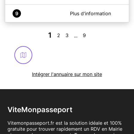
A propos de Mairie de Muzillac
9
Plus d'information
~ AVANT VOTRE RDV, N'OUBLIEZ PAS DE RÉALISER UNE
PRÉ-DEMANDE SUR ANTS.GOUV.FR ET DE PRÉPARER
VOS PIÈCES JUSTIFICATIVES ~
1
2
3
9
...
En savoir plus
Intégrer l'annuaire sur mon site
ViteMonpasseport
Vitemonpasseport.fr est la solution idéale et 100%
gratuite pour trouver rapidement un RDV en Mairie