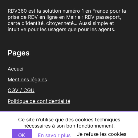
RDV360 est la solution numéro 1 en France pour la
prise de RDV en ligne en Mairie : RDV passeport,
carte d'identité, citoyenneté... Aussi simple et
intuitive pour les usagers que pour les agents.
Pages
Accueil
Mentions légales
CGV / CGU
Politique de confidentialité
Vous représentez une mairie ?
Ce site n'utilise que des cookies techniques
nécessaires à son bon fonctionnement.
Tous droits réservés RDV360
Je refuse les cookies
OK
En savoir plus