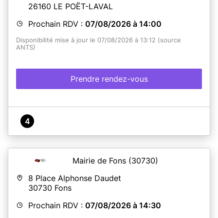
préalablement attribué via notre site internet
26160
LE POËT-LAVAL
(www.lecres.fr).
Prochain RDV :
07/08/2026 à 14:00
En savoir plus
Disponibilité mise à jour le 07/08/2026 à 13:12 (source
ANTS)
Prendre rendez-vous
4
Mairie de Fons
(30730)
8 Place Alphonse Daudet
30730
Fons
Prochain RDV :
07/08/2026 à 14:30