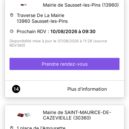
Mairie de Sausset-les-Pins
(13960)
Traverse De La Mairie
13960
Sausset-les-Pins
Prochain RDV :
10/08/2026 à 09:30
Disponibilité mise à jour le 07/08/2026 à 11:28 (source
RDV360)
Prendre rendez-vous
A propos de Mairie de SAUSSET LES PINS
14
Plus d'information
Pour toutes vos démarches il est indispensable de vous
munir des
originaux
et des
photocopies
de tous les
documents exigés. Tout dossier non conforme sera
refusé.
Mairie de SAINT-MAURICE-DE-
La présence du
demandeur
(même mineur)
CAZEVIEILLE
(30360)
est
obligatoire.
1 place de l'Amourette,