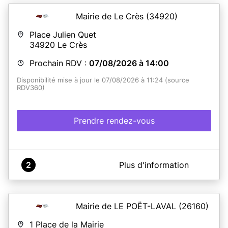
Mairie de Le Crès
(34920)
Place Julien Quet
34920
Le Crès
Prochain RDV :
07/08/2026 à 14:00
Disponibilité mise à jour le 07/08/2026 à 11:24 (source
RDV360)
Prendre rendez-vous
A propos de Mairie Le Crès
2
Plus d'information
La Mairie du Crès vous propose dès à présent un
nouveau service, qui vous permettra de réaliser vos
différentes demandes de cartes nationales d’identité et
de passeports.
Mairie de LE POËT-LAVAL
(26160)
Ouvert tous les jours du lundi au vendredi de 9h à 12h et
de 14h à 17h, nous vous accueillerons sur rendez-vous
1 Place de la Mairie