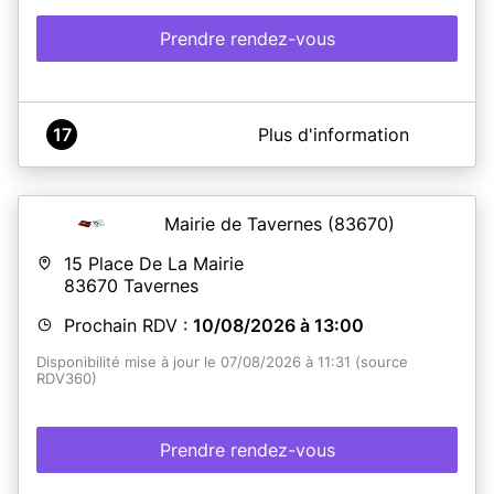
Prendre rendez-vous
A propos de Bureau CNI/Passeport de Saint-Paul-
17
Plus d'information
Trois-Châteaux
Les rendez-vous pour le dépôt de dossier et retrait des
titres d'identité se déroulent au sein du Pôle Social - 33
avenue de Général De Gaulles - 26130 Saint Paul Trois
Mairie de Tavernes
(83670)
Châteaux.
15 Place De La Mairie
83670
Tavernes
En savoir plus
Prochain RDV :
10/08/2026 à 13:00
Disponibilité mise à jour le 07/08/2026 à 11:31 (source
RDV360)
Prendre rendez-vous