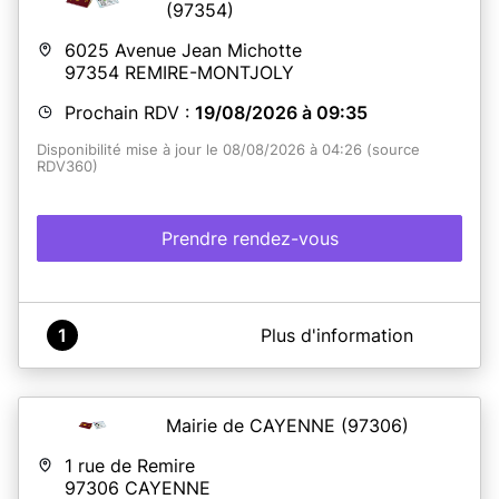
(97354)
6025 Avenue Jean Michotte
97354
REMIRE-MONTJOLY
Prochain RDV :
19/08/2026 à 09:35
Disponibilité mise à jour le 08/08/2026 à 04:26 (source
RDV360)
Prendre rendez-vous
A propos de Service CNI-PASSEPORT-RECENSEMENT
1
Plus d'information
CITOYEN Militaire DE REMIRE-MONTJOLY
IMPORTANT
:
Du Lundi au Samedi
uniquement sur rendez-vous
Mairie de CAYENNE
(97306)
Lors de la prise du rendez-vous, indiquer le nom de la
personne concernée par la demande (exemple: nom de
1 rue de Remire
jeune fille, nom du mineur)
97306
CAYENNE