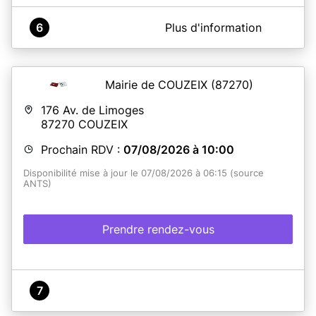
A propos de France Services Vergt
6
Plus d'information
Espace France Services situé dans la mairie de Vergt, on
vous accompagne sur les démarches administratives
(CAF, Pole Emploi, CPAM, DGFIP, Assurance retraite,
MSA, Justice, prime renov, Banque de France...) et les
Mairie de COUZEIX
(87270)
demandes de CNI et passeports.
176 Av. de Limoges
87270
COUZEIX
En savoir plus
Prochain RDV :
07/08/2026 à 10:00
Disponibilité mise à jour le 07/08/2026 à 06:15 (source
ANTS)
Prendre rendez-vous
7