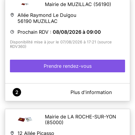
Mairie de MUZILLAC
(56190)
Allée Raymond Le Duigou
56190
MUZILLAC
Prochain RDV :
08/08/2026 à 09:00
Disponibilité mise à jour le 07/08/2026 à 17:21 (source
RDV360)
Prendre rendez-vous
A propos de Mairie de Muzillac
2
Plus d'information
~ AVANT VOTRE RDV, N'OUBLIEZ PAS DE RÉALISER UNE
PRÉ-DEMANDE SUR ANTS.GOUV.FR ET DE PRÉPARER
VOS PIÈCES JUSTIFICATIVES ~
Mairie de LA ROCHE-SUR-YON
(85000)
12 Allée Picasso
En savoir plus