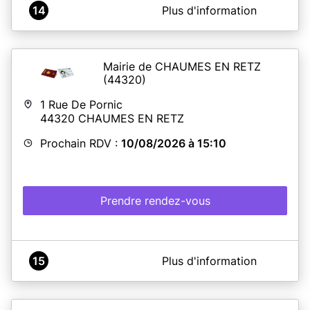
A propos de MAIRIE DE SAINT-JEAN-BRÉVELAY
14
Plus d'information
Le service de recueil des titres d'identité reçoit le public
sur rendez-vous
Lundi: 13h-17h
Mercredi : 9h-13h et 13h30-17h
Mairie de CHAUMES EN RETZ
Vendredi : 9h-13h et 14h-16h45
(44320)
Les prises de rendez-vous se font sur le site RDV 360 . Il
est impératif de faire une pré-demande au préalable sur
1 Rue De Pornic
le site de l'ANTS.
44320
CHAUMES EN RETZ
Prochain RDV :
10/08/2026 à 15:10
En savoir plus
Prendre rendez-vous
A propos de Mairie de Chaumes-en-Retz
15
Plus d'information
IMPORTANT
:
Les cartes d'identité délivrées entre janvier 2004 et
décembre 2013 sont prolongées automatiquement de 5