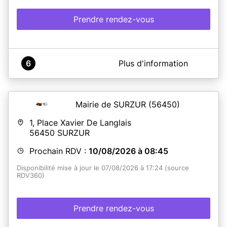
Prendre rendez-vous
A propos de Mairie de Saffré
6
Plus d'information
Mairie de Saffré - Service Passeports et Cartes
Nationales d'Identité
La mairie n'est pas ouverte pour les rendez-vous de
remise les samedis 2 et 9 mai 2026 et du 11 juillet au 22
Mairie de SURZUR
(56450)
août inclus.
1, Place Xavier De Langlais
56450
SURZUR
En savoir plus
Prochain RDV :
10/08/2026 à 08:45
Disponibilité mise à jour le 07/08/2026 à 17:24 (source
RDV360)
Prendre rendez-vous