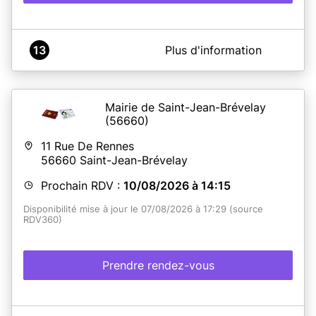
En savoir plus
A propos de Mairie d'Elven - Service CNI-Passeports
13
Plus d'information
Le service des Cartes Nationales d'Identité et des
Passeports de la Mairie d'Elven vous accueille sur
rendez-vous, du lundi au jeudi de 8h40 à 12h00 et de
13h40 à 17h00 et le vendredi de 8h40 à 12h00.
Mairie de Saint-Jean-Brévelay
Le demandeur du titre doit être présent, y compris pour
(56660)
les mineurs.
11 Rue De Rennes
56660
Saint-Jean-Brévelay
En savoir plus
Prochain RDV :
10/08/2026 à 14:15
Disponibilité mise à jour le 07/08/2026 à 17:29 (source
RDV360)
Prendre rendez-vous