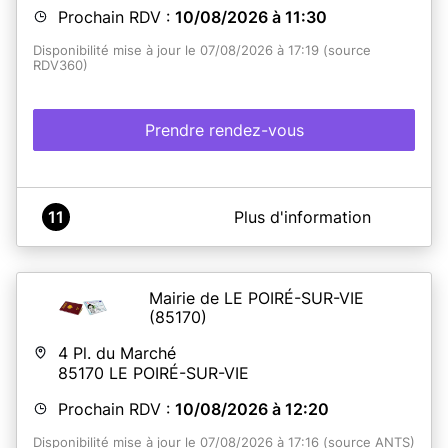
Prochain RDV :
10/08/2026 à 11:30
Disponibilité mise à jour le 07/08/2026 à 17:19 (source
RDV360)
Prendre rendez-vous
A propos de Mairie de Pornic
11
Plus d'information
L'entrée se fait par la porte principale de l'Hôtel de Ville,
sauf pour les personnes à mobilité réduite
, qui peuvent
entrer par la petite porte pour éviter les marches. Merci
de respecter ce sens de circulation. Le jeudi après 17h et
Mairie de LE POIRÉ-SUR-VIE
le samedi matin, l'entrée se fait par la petite porte pour
(85170)
tous.
4 Pl. du Marché
Dépôt de dossier (15 minutes) : Le demandeur (majeur
85170
LE POIRÉ-SUR-VIE
ou mineur accompagné du représentant légal) doit être
présent au rendez-vous.
Prochain RDV :
10/08/2026 à 12:20
Retrait du titre (5 minutes) : Le demandeur (majeur ou
mineur à partir de 12 ans accompagné du représentant
Disponibilité mise à jour le 07/08/2026 à 17:16 (source ANTS)
légal) doit être présent pour le contrôle des empreintes.