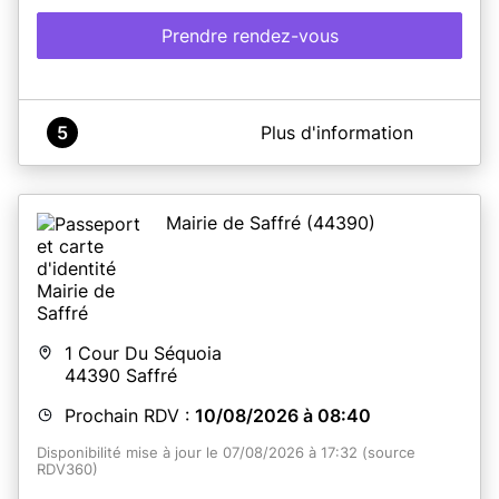
Prendre rendez-vous
A propos de Mairie de Sarzeau
5
Plus d'information
Service accueil Population : Rendez-vous en ligne.
Mairie de Saffré
(44390)
En savoir plus
1 Cour Du Séquoia
44390
Saffré
Prochain RDV :
10/08/2026 à 08:40
Disponibilité mise à jour le 07/08/2026 à 17:32 (source
RDV360)