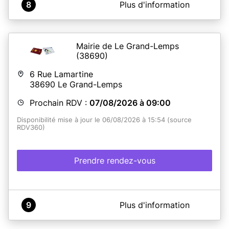
A propos de VILLE DE SAINTE-FOY-LES-LYON
8
Plus d'information
Les horaires d'ouverture mentionnées ne concernent que
les prises de rendez-vous pour l'établissement de cartes
d'identité ou de passeports biométrique.
Plus de renseignement sur www.saintefoyleslyon.fr
Mairie de Le Grand-Lemps
(38690)
6 Rue Lamartine
En savoir plus
38690
Le Grand-Lemps
Prochain RDV :
07/08/2026 à 09:00
Disponibilité mise à jour le 06/08/2026 à 15:54 (source
RDV360)
Prendre rendez-vous
A propos de Service CNI-Passeport de la Mairie de Le
9
Plus d'information
Grand-Lemps
Ville de Le Grand Lemps RDV 360