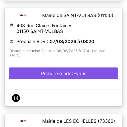
site www.mairie-rives.fr afin de consulter les modalités
de retrait des titres.
Merci de prendre connaissance des informations
Mairie de SAINT-VULBAS
(01150)
transmises sur le mail de confirmation de votre rendez-
vous.
403 Rue Claires Fontaines
En cas de perte ou de vol de vos documents, merci
01150
SAINT-VULBAS
d'apporter votre attestation de remise du titre.
Prochain RDV :
07/08/2026 à 08:20
En savoir plus
Disponibilité mise à jour le 06/08/2026 à 17:41 (source
ANTS)
Prendre rendez-vous
14
Mairie de LES ECHELLES
(73360)