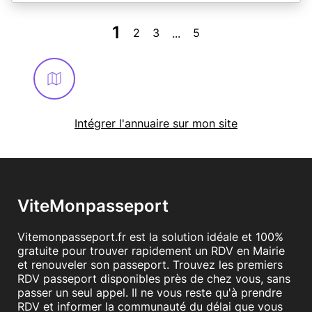
- Adoption, erreur sur la CNI, changement de nom… :
fournir acte de naissance
1
- Mariage : fournir la copie intégrale d’acte de mariage
2
3
5
...
En savoir plus
Intégrer l'annuaire sur mon site
ViteMonpasseport
Vitemonpasseport.fr est la solution idéale et 100%
gratuite pour trouver rapidement un RDV en Mairie
et renouveler son passeport. Trouvez les premiers
RDV passeport disponibles près de chez vous, sans
passer un seul appel. Il ne vous reste qu'à prendre
RDV et informer la communauté du délai que vous