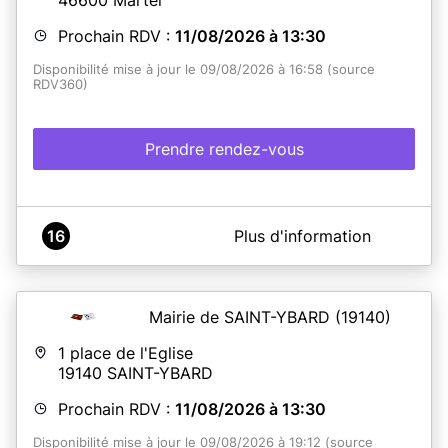
Prochain RDV :
11/08/2026 à 13:30
Disponibilité mise à jour le 09/08/2026 à 16:58 (source
RDV360)
Prendre rendez-vous
A propos de Mairie de MARTEL
16
Plus d'information
Les rendez-vous pour les cartes d'identités et
passeports se font uniquement
les mardi et jeudi de
13h30 à 17h et les mercredi et vendredi de 9h à 12h
Les remises de titre se font sans rendez-vous aux
Mairie de SAINT-YBARD
(19140)
horaires d'ouverture au public de la Mairie.
1 place de l'Eglise
DANS TOUS LES CAS, VOUS DEVEZ FOURNIR :
19140
SAINT-YBARD
*Formulaire de pré-demande :
Vous devez effectuer une
pré-demande en ligne sur le site
ants.gouv.fr
et
Prochain RDV :
11/08/2026 à 13:30
l’imprimer
Ou retirer en mairie un formulaire CERFA et le remplir
Disponibilité mise à jour le 09/08/2026 à 19:12 (source
*Photographie d’identité :
1 planche photo entière, en