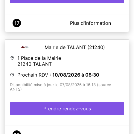
A propos de MAIRIE DE DANJOUTIN
17
Plus d'information
Le service de délivrance des titres d'identité est
accessible sur rendez-vous pour le dépôts des dossiers
et sans rendez-vous pour le retrait des titres.
Mairie de TALANT
(21240)
1 Place de la Mairie
En savoir plus
21240
TALANT
Prochain RDV :
10/08/2026 à 08:30
Disponibilité mise à jour le 07/08/2026 à 16:13 (source
ANTS)
Prendre rendez-vous