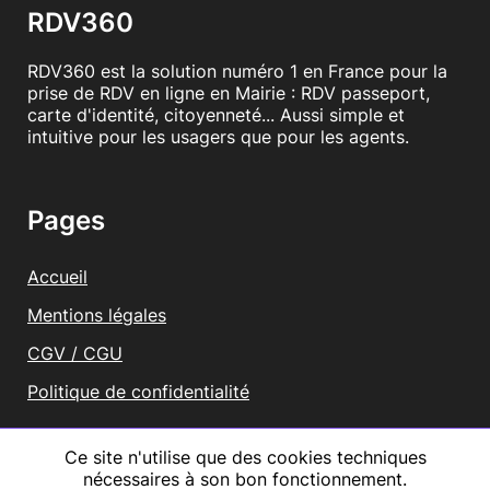
RDV360
RDV360 est la solution numéro 1 en France pour la
prise de RDV en ligne en Mairie : RDV passeport,
carte d'identité, citoyenneté... Aussi simple et
intuitive pour les usagers que pour les agents.
Pages
Accueil
Mentions légales
CGV / CGU
Politique de confidentialité
Vous représentez une mairie ?
Ce site n'utilise que des cookies techniques
nécessaires à son bon fonctionnement.