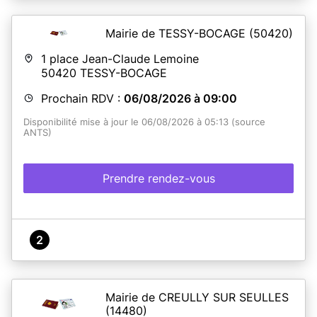
documents d'identités (carte nationale d'identité et
passeport). Grâce à cet agenda en ligne, prenez rendez-
vous facilement. Si vous ne pouvez pas honorer votre
Mairie de TESSY-BOCAGE
(50420)
rendez-vous, merci de bien penser à l'annuler.
1 place Jean-Claude Lemoine
50420
TESSY-BOCAGE
En savoir plus
Prochain RDV :
06/08/2026 à 09:00
Disponibilité mise à jour le 06/08/2026 à 05:13 (source
ANTS)
Prendre rendez-vous
2
Mairie de CREULLY SUR SEULLES
(14480)