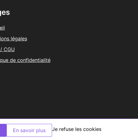
ges
il
ions légales
/ CGU
ique de confidentialité
Je refuse les cookies
K
En savoir plus