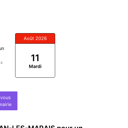
Août 2026
un
11
14
Mardi
-vous
mairie