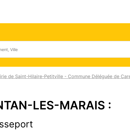
irie de Saint-Hilaire-Petitville - Commune Déléguée de Car
ENTAN-LES-MARAIS :
sseport