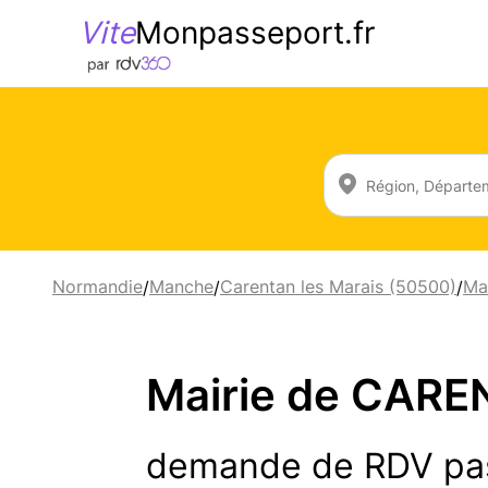
Vite
Monpasseport.fr
Normandie
Manche
Carentan les Marais (50500)
Ma
/
/
/
Mairie de CAR
demande de RDV pa