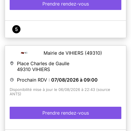
1 - Prendre votre rendez-vous en ligne
Prendre rendez-vous
(https://www.saint-viaud.fr/)
2 - Assurez-vous d'avoir un dossier complet lors de votre
rendez-vous (liste des documents à fournir sur
www.service-public.fr, privilégiez la pré-demande en
ligne sur le site ANTS).
5
En savoir plus
Mairie de VIHIERS
(49310)
Place Charles de Gaulle
49310
VIHIERS
Prochain RDV :
07/08/2026 à 09:00
Disponibilité mise à jour le 06/08/2026 à 22:43 (source
ANTS)
Prendre rendez-vous