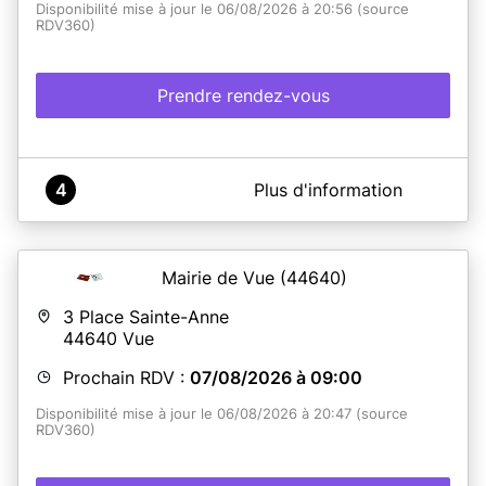
Disponibilité mise à jour le 06/08/2026 à 20:56 (source
RDV360)
Prendre rendez-vous
A propos de Mairie de Saint-Viaud
4
Plus d'information
Il n’est pas utile de contacter la mairie par téléphone,
les services municipaux ne seront pas en capacité de
vous proposer un rendez-vous plus tôt.
De nouveaux créneaux sont ouverts régulièrement,
Mairie de Vue
(44640)
nous vous invitons donc à vous reconnecter
régulièrement.
3 Place Sainte-Anne
44640
Vue
Tout dossier incomplet entraînera un nouveau rendez-
vous.
Prochain RDV :
07/08/2026 à 09:00
Les cartes d'identité délivrées entre janvier 2004 et
Disponibilité mise à jour le 06/08/2026 à 20:47 (source
décembre 2013 sont prolongées automatiquement de 5
RDV360)
ans (sauf pour les mineurs).
Les créneaux sont générés automatiquement.