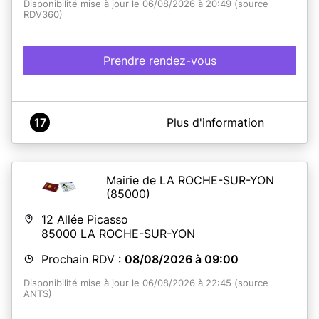
Disponibilité mise à jour le 06/08/2026 à 20:49 (source
RDV360)
Prendre rendez-vous
A propos de Mairie de Pornic
17
Plus d'information
L'entrée se fait par la porte principale de l'Hôtel de Ville,
sauf pour les personnes à mobilité réduite
, qui peuvent
entrer par la petite porte pour éviter les marches. Merci
de respecter ce sens de circulation. Le jeudi après 17h et
Mairie de LA ROCHE-SUR-YON
le samedi matin, l'entrée se fait par la petite porte pour
(85000)
tous.
12 Allée Picasso
Dépôt de dossier (15 minutes) : Le demandeur (majeur
85000
LA ROCHE-SUR-YON
ou mineur accompagné du représentant légal) doit être
présent au rendez-vous.
Prochain RDV :
08/08/2026 à 09:00
Retrait du titre (5 minutes) : Le demandeur (majeur ou
mineur à partir de 12 ans accompagné du représentant
Disponibilité mise à jour le 06/08/2026 à 22:45 (source
légal) doit être présent pour le contrôle des empreintes.
ANTS)
Merci de prendre un rendez-vous par personne.