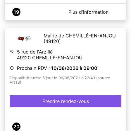
En savoir plus
A propos de Mairie de Saffré
19
Plus d'information
Mairie de Saffré - Service Passeports et Cartes
Nationales d'Identité
La mairie n'est pas ouverte pour les rendez-vous de
remise les samedis 2 et 9 mai 2026 et du 11 juillet au 22
Mairie de CHEMILLÉ-EN-ANJOU
août inclus.
(49120)
5 rue de l'Arzillé
En savoir plus
49120
CHEMILLÉ-EN-ANJOU
Prochain RDV :
10/08/2026 à 09:00
Disponibilité mise à jour le 06/08/2026 à 22:43 (source
ANTS)
Prendre rendez-vous
20