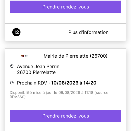
Prendre rendez-vous
A propos de Mairie de Moussac
12
Plus d'information
Ouverture le MERCREDI 31/05/2023
Mairie de Pierrelatte
(26700)
En savoir plus
Avenue Jean Perrin
26700
Pierrelatte
Prochain RDV :
10/08/2026 à 14:20
Disponibilité mise à jour le 09/08/2026 à 11:18 (source
RDV360)
Prendre rendez-vous