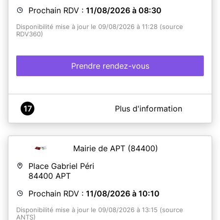
Prochain RDV :
11/08/2026 à 08:30
Disponibilité mise à jour le 09/08/2026 à 11:28 (source
RDV360)
Prendre rendez-vous
A propos de Mairie de THUEYTS - Service CNI -
17
Plus d'information
PASSEPORT
Attention :
Le service ne reçoit que sur RDV
pour le dépôt des dossiers de demandes
Mairie de APT
(84400)
ET pour la remise des titres
Place Gabriel Péri
Mardi 8h - 12h
84400
APT
Mercredi 8h - 12h / 14 - 17h
Jeudi 8h - 12h
Prochain RDV :
11/08/2026 à 10:10
Veillez à apporter toutes les pièces justificatives
Disponibilité mise à jour le 09/08/2026 à 13:15 (source
(liste des pièces fournie lors de l'établissement de la pré
ANTS)