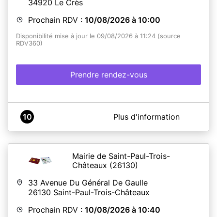
34920
Le Crès
Prochain RDV :
10/08/2026 à 10:00
Disponibilité mise à jour le 09/08/2026 à 11:24 (source
RDV360)
Prendre rendez-vous
A propos de Mairie Le Crès
10
Plus d'information
La Mairie du Crès vous propose dès à présent un
nouveau service, qui vous permettra de réaliser vos
différentes demandes de cartes nationales d’identité et
de passeports.
Mairie de Saint-Paul-Trois-
Ouvert tous les jours du lundi au vendredi de 9h à 12h et
Châteaux
(26130)
de 14h à 17h, nous vous accueillerons sur rendez-vous
préalablement attribué via notre site internet
33 Avenue Du Général De Gaulle
(www.lecres.fr).
26130
Saint-Paul-Trois-Châteaux
Prochain RDV :
10/08/2026 à 10:40
En savoir plus