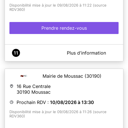
Disponibilité mise à jour le 09/08/2026 à 11:22 (source
RDV360)
Prendre rendez-vous
A propos de Bureau CNI/Passeport de Saint-Paul-
11
Plus d'information
Trois-Châteaux
Les rendez-vous pour le dépôt de dossier et retrait des
titres d'identité se déroulent au sein du Pôle Social - 33
avenue de Général De Gaulles - 26130 Saint Paul Trois
Mairie de Moussac
(30190)
Châteaux.
16 Rue Centrale
30190
Moussac
En savoir plus
Prochain RDV :
10/08/2026 à 13:30
Disponibilité mise à jour le 09/08/2026 à 11:26 (source
RDV360)