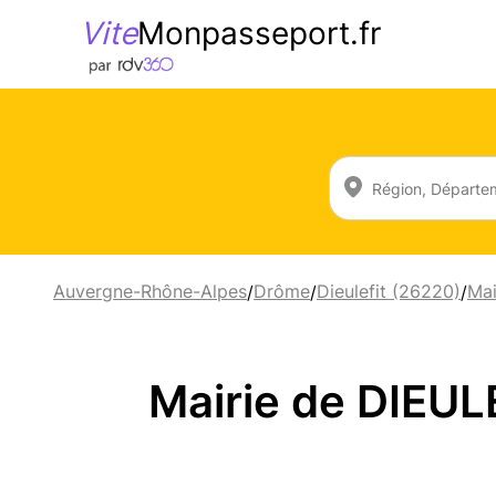
Vite
Monpasseport.fr
Auvergne-Rhône-Alpes
Drôme
Dieulefit (26220)
Mai
/
/
/
Mairie de DIEUL