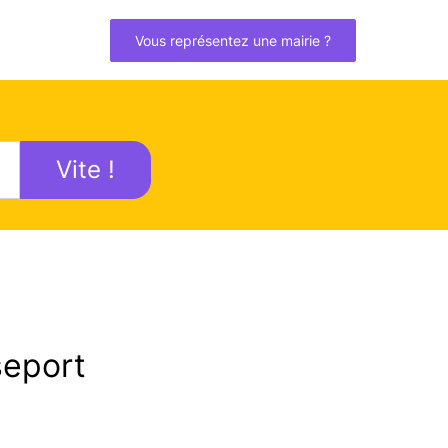
Vous représentez une mairie ?
Vite !
eport