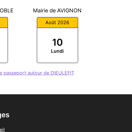
NOBLE
Mairie de AVIGNON
Août 2026
10
Lundi
e passeport autour de DIEULEFIT
ges
il