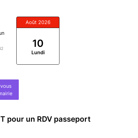
Août 2026
un
10
42
Lundi
-vous
mairie
IT pour un RDV passeport