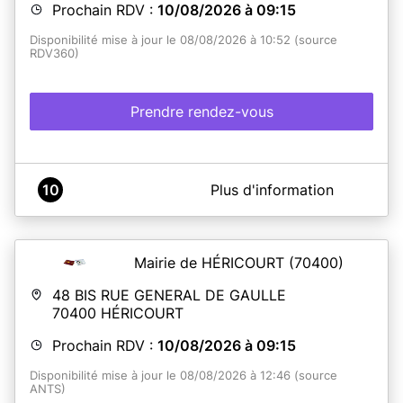
Prochain RDV :
10/08/2026 à 09:15
est la suivante :
3 rue des Seigneurs
- 68740
FESSENHEIM.
UNIQUEMENT SUR RENDEZ-VOUS.
Disponibilité mise à jour le 08/08/2026 à 10:52 (source
RDV360)
En savoir plus
Prendre rendez-vous
A propos de Mairie d'Altkirch
10
Plus d'information
Service titre d'identité
Assurez-vous d’avoir un dossier complet
lors de votre
rendez-vous.
Mairie de HÉRICOURT
(70400)
Au minimum il vous sera demandé le numéro de votre
pré-demande ou le cerfa rempli, une photo d'identité aux
48 BIS RUE GENERAL DE GAULLE
normes, un justificatif de domicile (sauf si vous avez
70400
HÉRICOURT
utilisé Justif'Adresse lors de votre pré demande et que
l'adresse vérifiée est orthographiée correctement sur
Prochain RDV :
10/08/2026 à 09:15
votre pré-demande). Tout dossier incomplet entraînera
un nouveau rendez-vous.
Disponibilité mise à jour le 08/08/2026 à 12:46 (source
Chaque demandeur devra être présent lors du dépôt
ANTS)
du dossier.
Nous vous précisons que la présence de