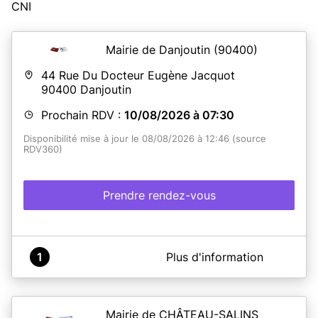
CNI
Mairie de Danjoutin
(90400)
44 Rue Du Docteur Eugène Jacquot
90400
Danjoutin
Prochain RDV :
10/08/2026 à 07:30
Disponibilité mise à jour le 08/08/2026 à 12:46 (source
RDV360)
Prendre rendez-vous
A propos de MAIRIE DE DANJOUTIN
1
Plus d'information
Le service de délivrance des titres d'identité est
accessible sur rendez-vous pour le dépôts des dossiers
et sans rendez-vous pour le retrait des titres.
Mairie de CHÂTEAU-SALINS