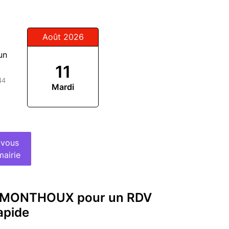
Août 2026
un
11
44
Mardi
-vous
mairie
Z-MONTHOUX pour un RDV
apide