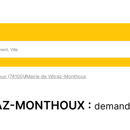
ux (74100)
Mairie de Vétraz-Monthoux
/
RAZ-MONTHOUX :
demand