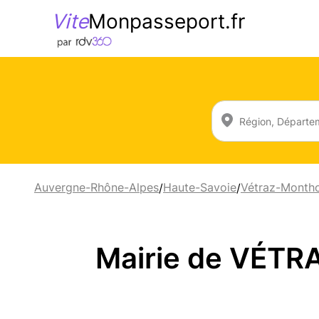
Vite
Monpasseport.fr
Auvergne-Rhône-Alpes
Haute-Savoie
Vétraz-Montho
/
/
Mairie de VÉT