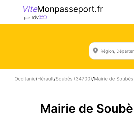
Vite
Monpasseport.fr
Occitanie
Hérault
Soubès (34700)
Mairie de Soubès
/
/
/
Mairie de Soubè