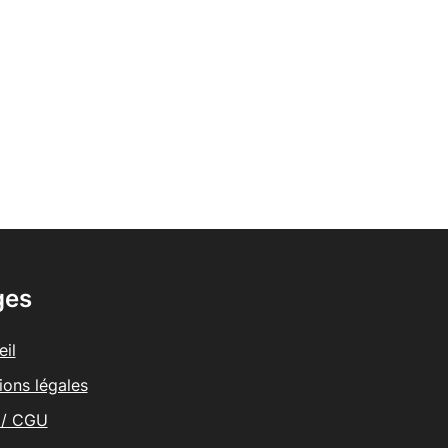
ges
il
ions légales
/ CGU