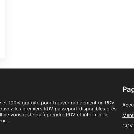
5
é
é
Pa
le et 100% gratuite pour trouver rapidement un RDV
Accue
rouvez les premiers RDV passeport disponibles près
Il ne vous reste qu'à prendre RDV et informer la
Ment
enu.
CGV 