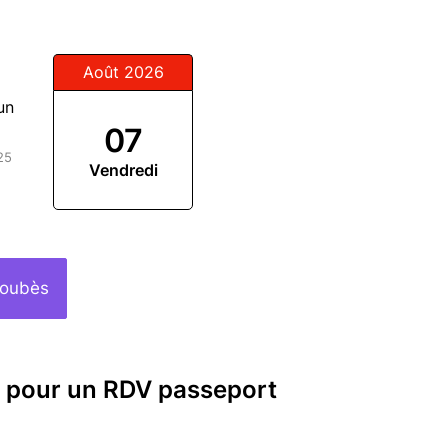
Août 2026
un
07
25
Vendredi
Soubès
s pour un RDV passeport