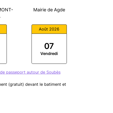
RMONT-
Mairie de Agde
T
Août 2026
07
Vendredi
 de passeport autour de Soubès
ent (gratuit) devant le batiment et