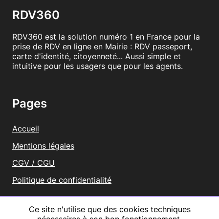
RDV360
RDV360 est la solution numéro 1 en France pour la
prise de RDV en ligne en Mairie : RDV passeport,
carte d'identité, citoyenneté... Aussi simple et
intuitive pour les usagers que pour les agents.
Pages
Accueil
Mentions légales
CGV / CGU
Politique de confidentialité
Vous représentez une mairie ?
Ce site n'utilise que des cookies techniques