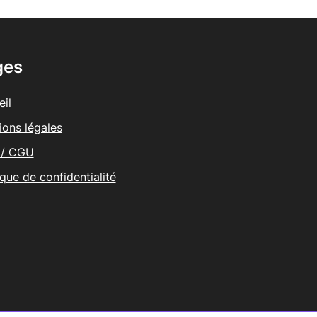
ges
il
ions légales
/ CGU
ique de confidentialité