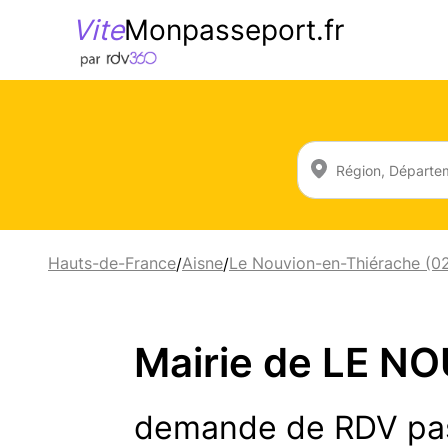
Vite
Monpasseport.fr
Hauts-de-France
Aisne
Le Nouvion-en-Thiérache (0
/
/
Mairie de LE N
demande de RDV pa