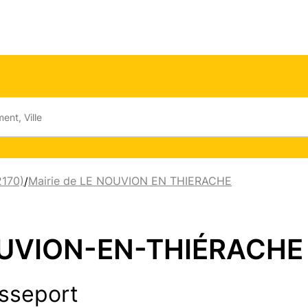
2170)
Mairie de LE NOUVION EN THIERACHE
/
OUVION-EN-THIÉRACHE 
sseport