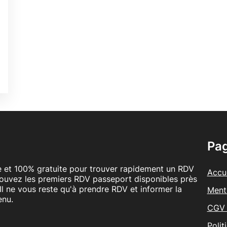
0
é
é
Pa
le et 100% gratuite pour trouver rapidement un RDV
Accue
rouvez les premiers RDV passeport disponibles près
Il ne vous reste qu'à prendre RDV et informer la
Ment
enu.
CGV 
Polit