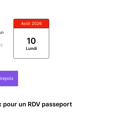
Août 2026
un
10
22
Lundi
irepoix
ix pour un RDV passeport