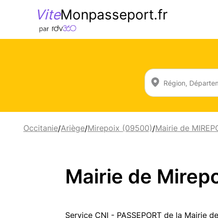
Vite
Monpasseport.fr
Occitanie
Ariège
Mirepoix (09500)
Mairie de MIREP
/
/
/
Mairie de Mirepo
Service CNI - PASSEPORT de la Mairie d