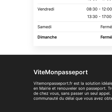
Vendredi
08:30 - 12:0
13:30 - 17:00
Samedi
Ferm
Dimanche
Ferm
ViteMonpasseport
Vitemonpasseport.fr est la solution idéa
en Mairie et renouveler son passeport. T
de chez vous, sans passer un seul appel. 
communauté du délai que vous avez obt