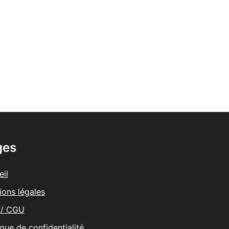
ges
il
ions légales
/ CGU
ique de confidentialité