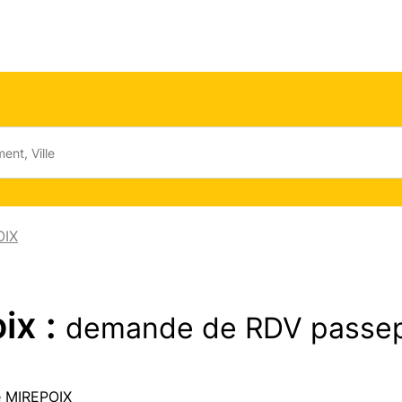
OIX
ix :
demande de RDV passep
e MIREPOIX