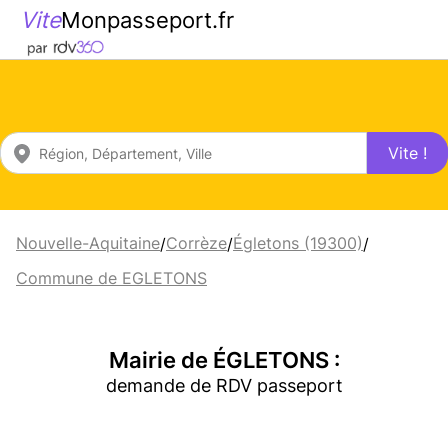
Vite
Monpasseport.fr
Vite !
Nouvelle-Aquitaine
Corrèze
Égletons (19300)
/
/
/
Commune de EGLETONS
Mairie de ÉGLETONS :
demande de RDV passeport