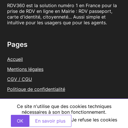
RDV360 est la solution numéro 1 en France pour la
prise de RDV en ligne en Mairie : RDV passeport,
carte d'identité, citoyenneté... Aussi simple et
intuitive pour les usagers que pour les agents.
Pages
Accueil
Mentions légales
CGV / CGU
Politique de confidentialité
Vous représentez une mairie ?
Ce site n'utilise que des cookies techniques
nécessaires à son bon fonctionnement.
Tous droits réservés RDV360
Je refuse les cookies
OK
En savoir plus