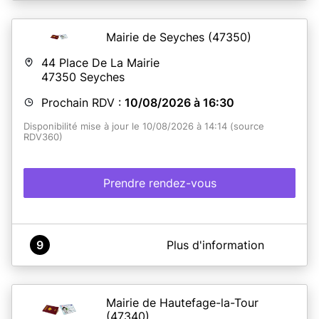
Mairie de Seyches
(47350)
44 Place De La Mairie
47350
Seyches
Prochain RDV :
10/08/2026 à 16:30
Disponibilité mise à jour le 10/08/2026 à 14:14 (source
RDV360)
Prendre rendez-vous
A propos de Mairie de SEYCHES
9
Plus d'information
ATTENTION :
La pré-demande est GRATUITE, elle se fait sur le site de
l'ANTS :
https://ants.gouv.fr
Mairie de Hautefage-la-Tour
Plusieurs sites proposent une aide payante pour faire
(47340)