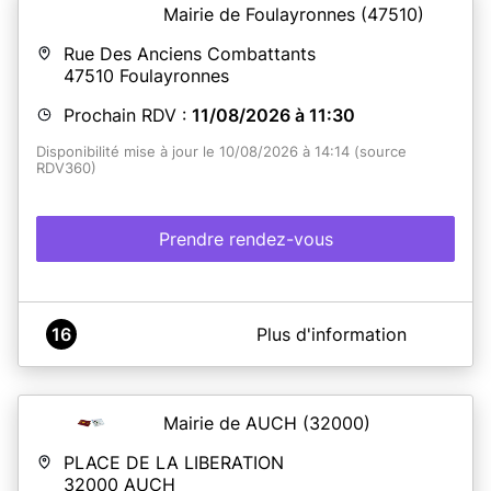
Mairie de Foulayronnes
(47510)
Rue Des Anciens Combattants
47510
Foulayronnes
Prochain RDV :
11/08/2026 à 11:30
Disponibilité mise à jour le 10/08/2026 à 14:14 (source
RDV360)
Prendre rendez-vous
A propos de Mairie de FOULAYRONNES
16
Plus d'information
La Mairie de Foulayronnes vous accueille sur rendez-
vous pour le renouvellement de vos cartes nationales
d'identité et vos passeports.
Pour optimiser le gain de temps, rendez-vous sur le site
Mairie de AUCH
(32000)
de l'ANTS (https://ants.gouv.fr/) et faites votre pré-
demande en ligne.
PLACE DE LA LIBERATION
N’oubliez pas le jour du rendez-vous, de vous munir du
32000
AUCH
numéro de pré-demande délivré à la fin de votre