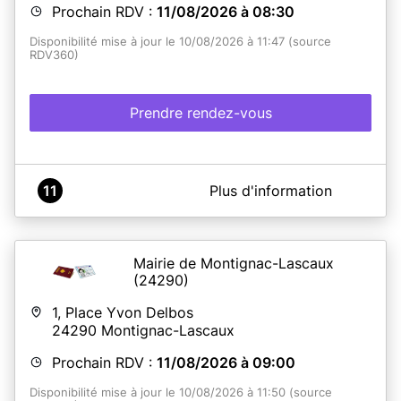
récupération du titre.
Prochain RDV :
11/08/2026 à 08:30
La présence des mineurs est obligatoire et ils
doivent être accompagnés de leur représentant
Disponibilité mise à jour le 10/08/2026 à 11:47 (source
légal :
RDV360)
Lors du dépôt du dossier pour les mineurs
de moins de 18 ans.
Lors du retrait de la Carte Nationale
Prendre rendez-vous
d’Identité et du Passeport pour les mineurs
de 12 à 18 ans.
En savoir plus
A propos de MAIRIE DE LA REOLE
11
Plus d'information
SERVICE PUBLIC - PLATEFORME CNI / PASSEPORT
Mairie de Montignac-Lascaux
En savoir plus
(24290)
1, Place Yvon Delbos
24290
Montignac-Lascaux
Prochain RDV :
11/08/2026 à 09:00
Disponibilité mise à jour le 10/08/2026 à 11:50 (source