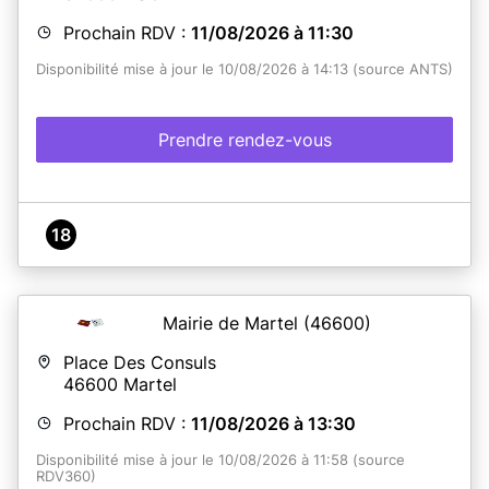
démarche.
Prochain RDV :
11/08/2026 à 11:30
La mairie dispose désormais d'un photomaton agrée
pour les titres d'identité.
Disponibilité mise à jour le 10/08/2026 à 14:13 (source ANTS)
Pour toute demande concernant les enfants mineurs,
leur présence est obligatoire ainsi que celle des
représentants légaux.
Prendre rendez-vous
Le retrait de titre se fait sans rendez-vous.
En savoir plus
18
Mairie de Martel
(46600)
Place Des Consuls
46600
Martel
Prochain RDV :
11/08/2026 à 13:30
Disponibilité mise à jour le 10/08/2026 à 11:58 (source
RDV360)