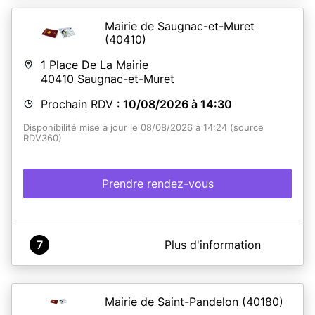
Mairie de Saugnac-et-Muret
(40410)
1 Place De La Mairie
40410
Saugnac-et-Muret
Prochain RDV :
10/08/2026 à 14:30
Disponibilité mise à jour le 08/08/2026 à 14:24 (source
RDV360)
Prendre rendez-vous
A propos de Mairie de Saugnac-et-Muret
7
Plus d'information
Service CNI / Passeport
Mairie de Saint-Pandelon
(40180)
En savoir plus