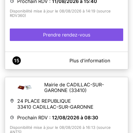
Prochain RDV :
11/08/2026 à 15:40
Disponibilité mise à jour le 08/08/2026 à 14:19 (source
RDV360)
Prendre rendez-vous
A propos de MAIRIE ARUDY
15
Plus d'information
Attention : Prenez vos précautions en vérifiant la
validité de vos titres d’identité avant de réserver un
voyage.
Mairie de CADILLAC-SUR-
Le délai d'obtention d'une carte nationale d'identité ou
GARONNE
(33410)
d'un passeport comprend la prise d'un rendez-vous
en mairie (attente de 4 mois à ce jour) et le délai de
24 PLACE REPUBLIQUE
fabrication d'acheminement par l'ANTS (1 mois et demi
33410
CADILLAC-SUR-GARONNE
à 2 mois).
Prochain RDV :
12/08/2026 à 08:30
Pour tout renseignement ou difficultés pour prendre
un rendez-vous, vous pouvez joindre le service les
Disponibilité mise à jour le 08/08/2026 à 16:13 (source
lundis et vendredis matin au 05.59.05.76.79
ANTS)