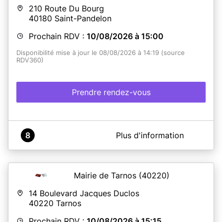
210 Route Du Bourg
40180
Saint-Pandelon
Prochain RDV :
10/08/2026 à 15:00
Disponibilité mise à jour le 08/08/2026 à 14:19 (source
RDV360)
Prendre rendez-vous
A propos de Mairie Saint-Pandelon
8
Plus d'information
Lorsque vous lisez la mention "votre rendez-vous est
bien confirmé", vous recevez un e-mail dans les 10
minutes. Nous vous remercions de patienter pour la
réception de cet e-mail ne pas renouveler inutilement
Mairie de Tarnos
(40220)
votre demande de rendez-vous.
14 Boulevard Jacques Duclos
40220
Tarnos
En savoir plus
Prochain RDV :
10/08/2026 à 15:15