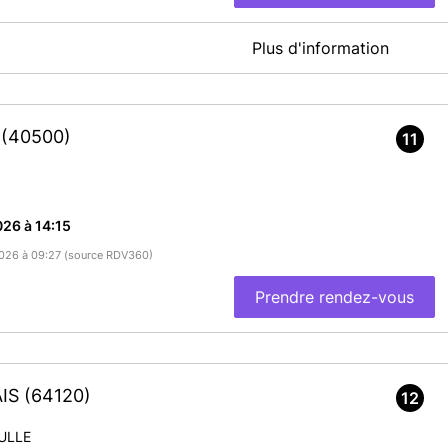
Plus d'information
ien confirmé", vous recevez un e-mail dans les 10 minutes.
 cet e-mail ne pas renouveler inutilement votre demande de
r
(40500)
11
En savoir plus
26 à 14:15
/2026 à 09:27 (source RDV360)
Prendre rendez-vous
AIS
(64120)
12
ULLE