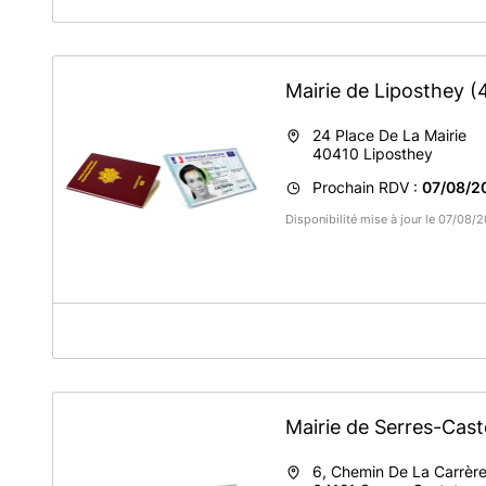
Mairie de Liposthey
(
24 Place De La Mairie
40410
Liposthey
Prochain RDV :
07/08/2
Disponibilité mise à jour le 07/08
A propos de MAIRIE DE LIPOSTHEY
Adresse : 24, Place de la Mairie
40410 Liposthey
Mairie de Serres-Cas
6, Chemin De La Carrèr