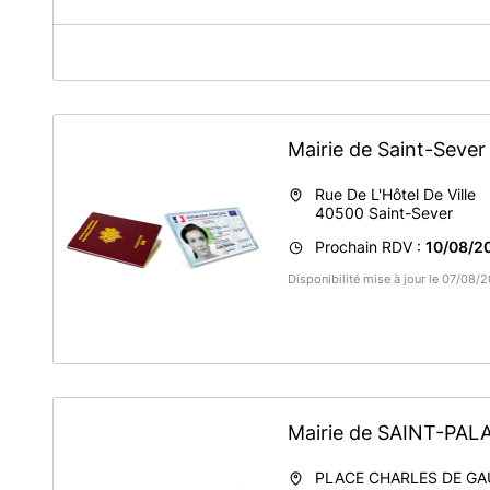
A propos de Mairie Saint-Pandelon
Lorsque vous lisez la mention "votre rendez-vous est b
Nous vous remercions de patienter pour la réception de
rendez-vous.
Mairie de Saint-Seve
Rue De L'Hôtel De Ville
40500
Saint-Sever
Prochain RDV :
10/08/20
Disponibilité mise à jour le 07/08
Mairie de SAINT-PAL
PLACE CHARLES DE GA