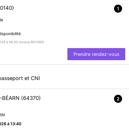
40140)
1
le
sponibilité
/2026 à 09:30 (source RDV360)
Prendre rendez-vous
passeport et CNI
DE-BÉARN
(64370)
2
RN
026 à 13:40