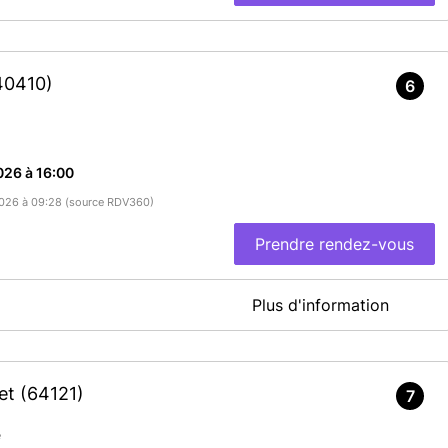
40410)
6
026 à 16:00
/2026 à 09:28 (source RDV360)
Prendre rendez-vous
Plus d'information
tet
(64121)
7
En savoir plus
e