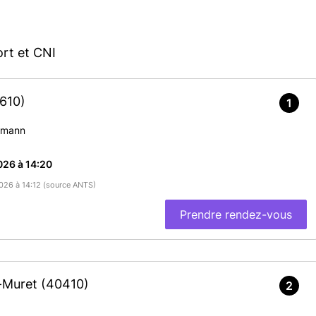
rt et CNI
610)
1
smann
026 à 14:20
2026 à 14:12 (source ANTS)
Prendre rendez-vous
t-Muret
(40410)
2