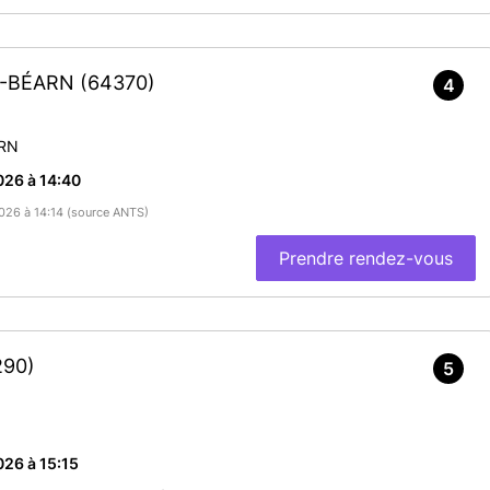
DE-BÉARN
(64370)
4
RN
026 à 14:40
2026 à 14:14 (source ANTS)
Prendre rendez-vous
290)
5
26 à 15:15