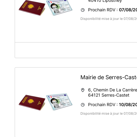
40410
Liposthey
Prochain RDV :
07/08/2
Disponibilité mise à jour le 07/08
A propos de MAIRIE DE LIPOSTHEY
Adresse : 24, Place de la Mairie
40410 Liposthey
Mairie de Serres-Cas
6, Chemin De La Carrèr
64121
Serres-Castet
Prochain RDV :
10/08/20
Disponibilité mise à jour le 07/08