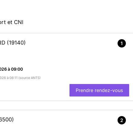
rt et CNI
ARD
(19140)
1
026 à 09:00
2026 à 06:11 (source ANTS)
Prendre rendez-vous
6500)
2