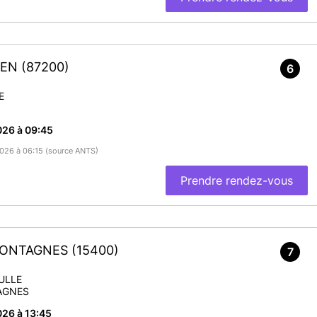
NIEN
(87200)
6
E
026 à 09:45
/2026 à 06:15 (source ANTS)
Prendre rendez-vous
-MONTAGNES
(15400)
7
ULLE
AGNES
26 à 13:45