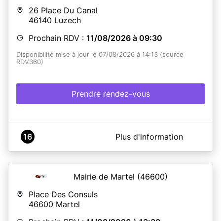
26 Place Du Canal
46140
Luzech
Prochain RDV :
11/08/2026 à 09:30
Disponibilité mise à jour le 07/08/2026 à 14:13 (source
RDV360)
Prendre rendez-vous
A propos de Mairie de Luzech - Service CNI Passeports
16
Plus d'information
Les remises de titres se font tous les jours de 9h à 12h et
de 13h à 16h sans rendez-vous.
ATTENTION : AUCUNE REMISE NE SERA EFFECTUÉE LE
MARDI APRES-MIDI NI LE JEUDI TOUTE LA JOURNÉE
Mairie de Martel
(46600)
ATTENTION !
Il est impératif d'imprimer toutes les
Place Des Consuls
pièces à fournir
avant
le RDV en Mairie. Si votre dossier
46600
Martel
n'est pas complet , nous ne pourrons pas traiter votre
demande lors de votre rendez-vous.
Le récapitulatif de