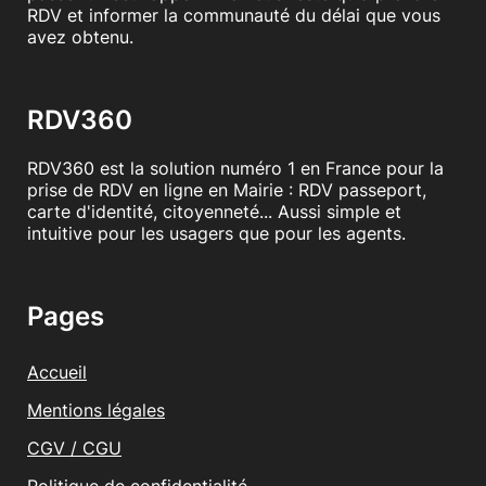
- Mariage : fournir la copie intégrale d’acte de mariage
RDV et informer la communauté du délai que vous
avez obtenu.
En savoir plus
RDV360
RDV360 est la solution numéro 1 en France pour la
prise de RDV en ligne en Mairie : RDV passeport,
carte d'identité, citoyenneté... Aussi simple et
intuitive pour les usagers que pour les agents.
Pages
Accueil
Mentions légales
CGV / CGU
Politique de confidentialité