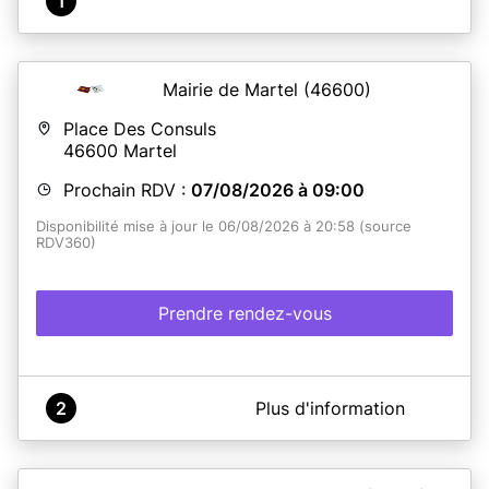
1
Mairie de Martel
(46600)
Place Des Consuls
46600
Martel
Prochain RDV :
07/08/2026 à 09:00
Disponibilité mise à jour le 06/08/2026 à 20:58 (source
RDV360)
Prendre rendez-vous
A propos de Mairie de MARTEL
2
Plus d'information
Les rendez-vous pour les cartes d'identités et
passeports se font uniquement
les mardi et jeudi de
13h30 à 17h et les mercredi et vendredi de 9h à 12h