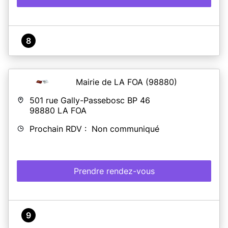
8
Mairie de LA FOA
(98880)
501 rue Gally-Passebosc BP 46
98880
LA FOA
Prochain RDV : Non communiqué
Prendre rendez-vous
9