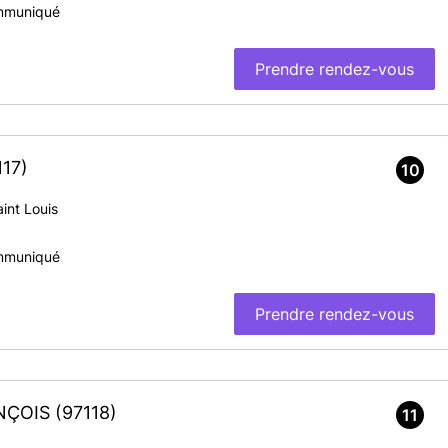
mmuniqué
Prendre rendez-vous
117)
10
nt Louis
mmuniqué
Prendre rendez-vous
ANÇOIS
(97118)
11