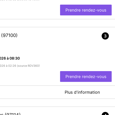
Prendre rendez-vous
e
(97100)
3
026 à 08:30
/2026 à 02:26 (source RDV360)
Prendre rendez-vous
Plus d'information
e tous les justificatifs.
En savoir plus
res
(97114)