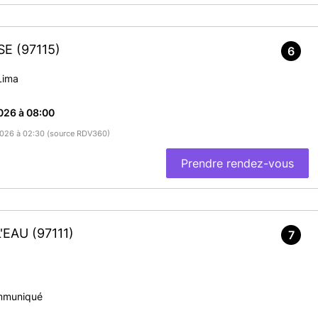
OSE
(97115)
6
Lima
026 à 08:00
/2026 à 02:30 (source RDV360)
Prendre rendez-vous
L'EAU
(97111)
7
mmuniqué