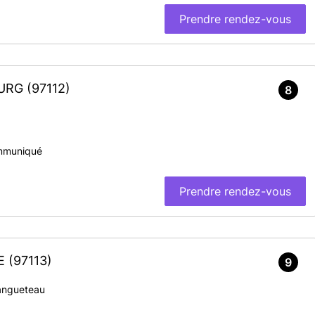
Prendre rendez-vous
OURG
(97112)
8
mmuniqué
Prendre rendez-vous
RE
(97113)
9
Langueteau