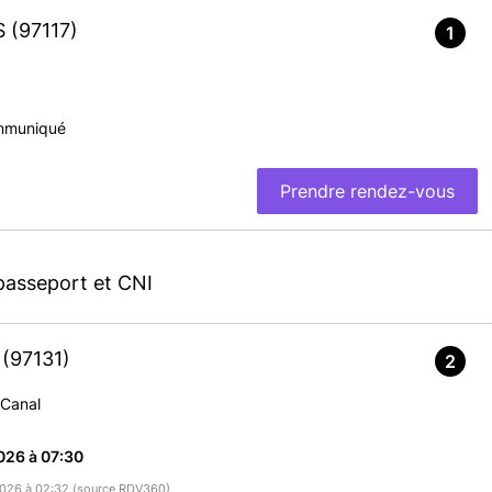
IS
(97117)
1
mmuniqué
Prendre rendez-vous
passeport et CNI
e
(97131)
2
 Canal
026 à 07:30
/2026 à 02:32 (source RDV360)