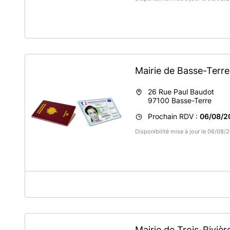
Mairie de Basse-Terr
26 Rue Paul Baudot
97100
Basse-Terre
Prochain RDV :
06/08/2
Disponibilité mise à jour le 06/08
A propos de Police Municipale de BASSE-TERRE
Merci de bien vouloir ramener les originaux + les copies d
Mairie de Trois-Riviè