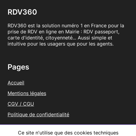
RDV360
RDV360 est la solution numéro 1 en France pour la
prise de RDV en ligne en Mairie : RDV passeport,
carte d'identité, citoyenneté... Aussi simple et
intuitive pour les usagers que pour les agents.
Pages
Accueil
Mentions légales
CGV / CGU
Politique de confidentialité
Vous représentez une mairie ?
Ce site n'utilise que des cookies techniques