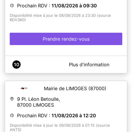
Prochain RDV :
11/08/2026 à 09:30
Disponibilité mise à jour le 08/08/2026 à 23:30 (source
RDV360)
Prendre rendez-vous
A propos de Mairie de Luzech - Service CNI Passeports
10
Plus d'information
Les remises de titres se font tous les jours de 9h à 12h et
de 13h à 16h sans rendez-vous.
ATTENTION : AUCUNE REMISE NE SERA EFFECTUÉE LE
MARDI APRES-MIDI NI LE JEUDI TOUTE LA JOURNÉE
Mairie de LIMOGES
(87000)
ATTENTION !
Il est impératif d'imprimer toutes les
9 Pl. Léon Betoulle,
pièces à fournir
avant
le RDV en Mairie. Si votre dossier
87000
LIMOGES
n'est pas complet , nous ne pourrons pas traiter votre
demande lors de votre rendez-vous.
Le récapitulatif de
Prochain RDV :
11/08/2026 à 12:20
la pré-demande ANTS doit être
IMPERATIVEMENT
imprimé
, c'est indispensable au bon déroulement de
Disponibilité mise à jour le 09/08/2026 à 01:15 (source
ce service. Merci.
ANTS)