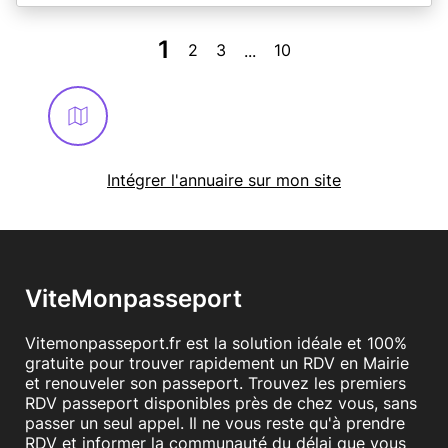
Le service CNI Passeports de la Mairie de Carry le Rouet
vous accueille du lundi au vendredi sur les créneaux
disponibles entre 8h30-11h30 et 14h00- 16h30.
1
2
3
10
...
Pour récupérer les CNI et Passeports arrivés, les
horaires sont de 9h à 11h et
14h à 16h les Lundi / Mercredi / jeudi / Vendredi.
Mardi 9h à 11h et de 14h à 17h.
Les e-mails de confirmation de rendez-vous sont
envoyés dans les 15 mn après validation du créneau.
Intégrer l'annuaire sur mon site
Nous vous remercions de bien vouloir patienter dans
l'attente de la réception du message, celui-ci étant
bien validé si vous avez la notification sur l'écran.
En savoir plus
ViteMonpasseport
Vitemonpasseport.fr est la solution idéale et 100%
gratuite pour trouver rapidement un RDV en Mairie
et renouveler son passeport. Trouvez les premiers
RDV passeport disponibles près de chez vous, sans
passer un seul appel. Il ne vous reste qu'à prendre
RDV et informer la communauté du délai que vous