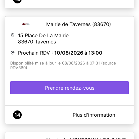
Mairie de Tavernes
(83670)
15 Place De La Mairie
83670
Tavernes
Prochain RDV :
10/08/2026 à 13:00
Disponibilité mise à jour le 08/08/2026 à 07:31 (source
RDV360)
Prendre rendez-vous
A propos de Mairie de TAVERNES
14
Plus d'information
La mairie est accessible aux personnes à mobilité
réduite. Le service CNI/Passeport se situe en rez-de-
chaussée. Accès à la mairie depuis la place de l'Eglise.
Possibilité de stationner place de la mairie avec disque