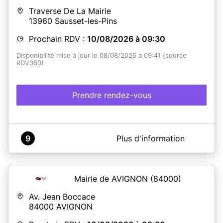
Traverse De La Mairie
13960
Sausset-les-Pins
Prochain RDV :
10/08/2026 à 09:30
Disponibilité mise à jour le 08/08/2026 à 09:41 (source
RDV360)
Prendre rendez-vous
A propos de Mairie de SAUSSET LES PINS
9
Plus d'information
Pour toutes vos démarches il est indispensable de vous
munir des
originaux
et des
photocopies
de tous les
documents exigés. Tout dossier non conforme sera
refusé.
Mairie de AVIGNON
(84000)
La présence du
demandeur
(même mineur)
est
obligatoire.
Av. Jean Boccace
84000
AVIGNON